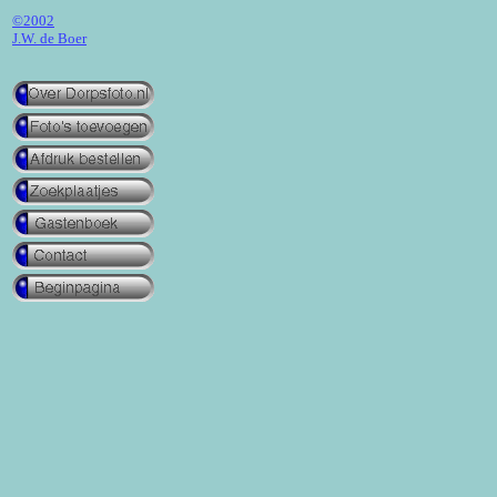
©2002
J.W. de Boer